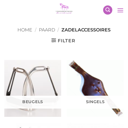
Ga
naar
inhoud
HOME
/
PAARD
/
ZADELACCESSOIRES
FILTER
BEUGELS
SINGELS